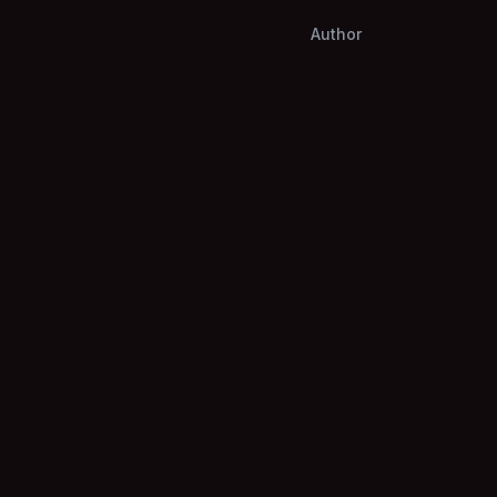
Author