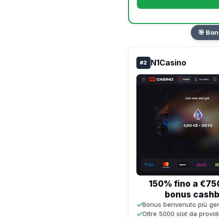
🎯 Bon
N1Casino
#2
150% fino a €750 
bonus cashb
✓
Bonus benvenuto più gen
✓
Oltre 5000 slot da provi