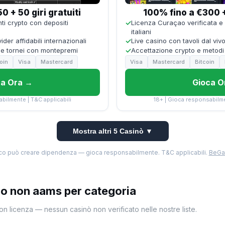
0 + 50 giri gratuiti
100% fino a €300 + 
ti crypto con depositi
✓
Licenza Curaçao verificata e a
italiani
der affidabili internazionali
✓
Live casino con tavoli dal vivo
 e tornei con montepremi
✓
Accettazione crypto e metodi 
oin
Visa
Mastercard
Visa
Mastercard
Bitcoin
ca Ora →
Gioca O
bilmente | T&C applicabili
18+ | Gioca responsabilme
Mostra altri 5 Casinò ▼
ioco può creare dipendenza — gioca responsabilmente. T&C applicabili.
BeGa
no non aams per categoria
on licenza — nessun casinò non verificato nelle nostre liste.