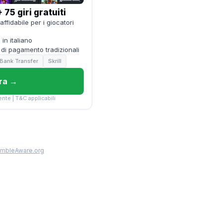
75 giri gratuiti
ffidabile per i giocatori
 in italiano
di pagamento tradizionali
Bank Transfer
Skrill
ra →
nte | T&C applicabili
mbleAware.org